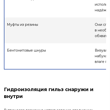
использ
надёжно
Муфты из резины
Они спо
в необх
обхваты
Бентонитовые шнуры
Визуаль
набухать
влаге пр
Гидроизоляция гильз снаружи и
внутри